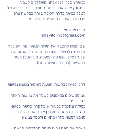
בבעיה? ספרו לנו! אנחנו משתדלים לשמור
ולתחזק את האתר ברמה הטובה ביותר.
כדי שנוכל
לטפל בבעיה בדרך הטובה ביותר בבקשה צרפו
פרטים מלאים ככל שניתן ופנו אלינו:
נירית אפשטיין
shavitclinic@gmail.com
שם תוכלו להסביר את תיאור הבעיה, מהי הפעולה
שניסיתם לבצע? באיזה דף גלשתם? סוג וגרסה
של הדפדפן. מערכת הפעלה. סוג הטכנולוגיה
המסייעת (במידה והשתמשתם).
דרכי פנייה לבקשות והצעות לשיפור בנושא נגישות
אנו ממשיכים במאמצים לשפר את נגישות האתר
ככל שניתן.
במידה ונתקלת בבעיה או בתקלה כלשהי בנושא
הנגישות, נשמח שתעדכן אותנו אנו נעשה כל
מאמץ למצוא פתרון מתאים ולטפל בנושא
נשמח אם תפנו אלינו באחת מהדרכים הבאות: