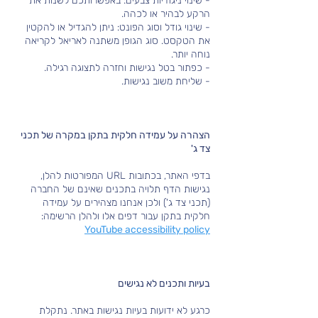
- שינוי ניגודיות צבעים: באפשרותכם לשנות את
הרקע לבהיר או לכהה.
- שינוי גודל וסוג הפונט: ניתן להגדיל או להקטין
את הטקסט. סוג הגופן משתנה לאריאל לקריאה
נוחה יותר.
- כפתור בטל נגישות וחזרה לתצוגה רגילה.
- שליחת משוב נגישות.
הצהרה על עמידה חלקית בתקן במקרה של תכני
צד ג'
בדפי האתר, בכתובות URL המפורטות להלן,
נגישות הדף תלויה בתכנים שאינם של החברה
(תכני צד ג') ולכן אנחנו מצהירים על עמידה
חלקית בתקן עבור דפים אלו ולהלן הרשימה:
YouTube accessibility policy
בעיות ותכנים לא נגישים
כרגע לא ידועות בעיות נגישות באתר. נתקלת