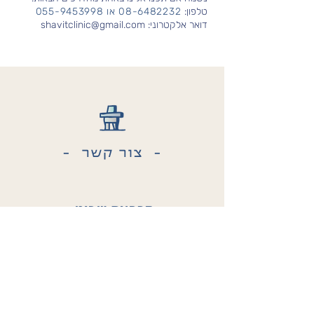
טלפון:
08-6482232
או
055-9453998
דואר אלקטרוני:
shavitclinic@gmail.com
- צור קשר -
מרפאת שביט
שביט 8, נס ציונה
בניין A קומה 2
וואטסאפ
055-9453998
או טלפון
08-6482232