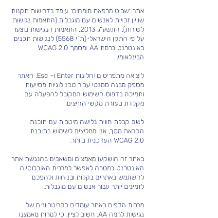
אתר ׳שביט מרפאת מומחים׳ עומד בדרישות תקנות
שוויון
זכויות לאנשים עם מוגבלות (התאמות נגישות
לשירות), התשע"ג 2013, התאמות הנגישות בוצעו
על פי התקן הישראלי (ת"י 5568) לנגישות תכנים
באינטרנט ברמת AA ומסמך WCAG 2.0
הבינלאומי.
ליציאה מתפריטים וחלונות Enter ו- Esc, האתר
מספק מבנה סמנטי עבור טכנולוגיות מסייעות
ותמיכה בדפוס השימוש המקובל להפעלה עם
מקלדת בעזרת מקשי החיצים.
לשם קבלת חווית גלישה מיטבית עם תוכנת
הקראת מסך, אנו ממליצים לשימוש בתוכנת
WCAG 2.0 העדכנית ביותר.
באתר זה הושקעו מאמצים ומשאבים בהנגשת אתר
האינטרנט במטרה לאפשר למרבית האוכלוסייה
להשתמש באתרים בקלות ובנוחות ולהפכם
לזמינים יותר עבור אנשים עם מוגבלות.
מרבית הדפים באתר עומדים בקריטריונים של
נגישות לרמה AA. חשוב לציין, כי למרות מאמצנו